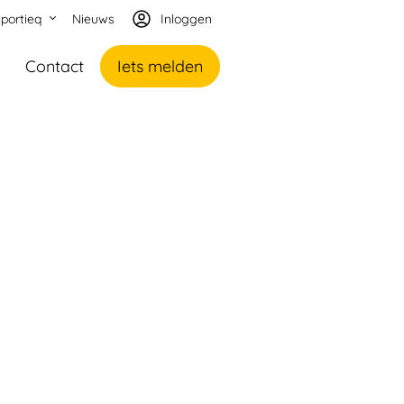
portieq
Nieuws
Inloggen
Contact
Iets melden