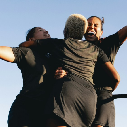
een veilig sportklimaat?
ezond en ethisch te