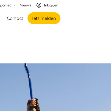
portieq
Nieuws
Inloggen
Contact
Iets melden
portprofessional