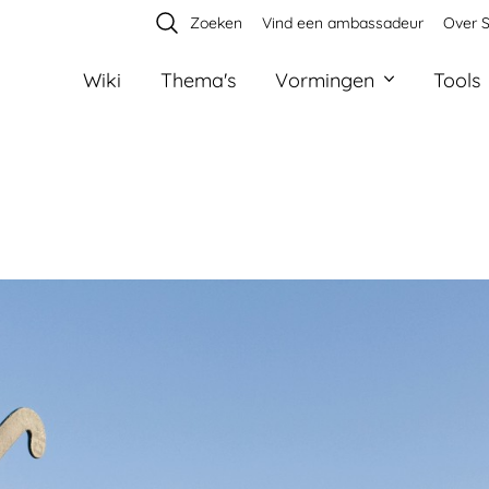
Zoeken
Vind een ambassadeur
Over S
Wiki
Thema's
Vormingen
Tools
Ik ben een...
Sportdienst
Sportclub
Sportfederatie
S
roeien en grenzen
deren herinneringen voor