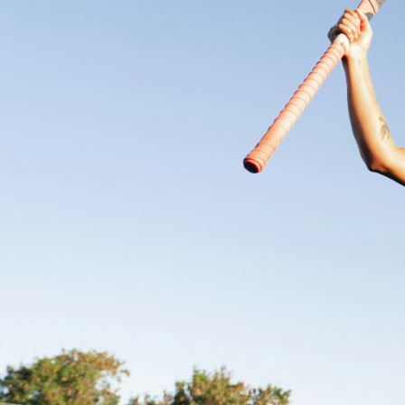
het leven. Maar hoe zorg je ervoor dat dat gebeurt in 
In deze tool vind je alles om sportkampen en stages g
organiseren.
Ontdek meer