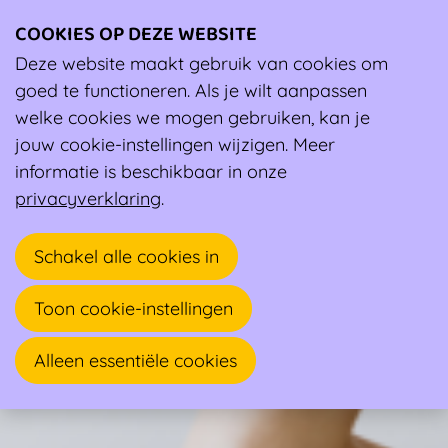
COOKIES OP DEZE WEBSITE
Ope
men
Deze website maakt gebruik van cookies om
Wiki
Hoe rugpijn vermijden bij intensief sporten?
goed te functioneren. Als je wilt aanpassen
Hoe rugpijn vermijden bij intensief sporten?
welke cookies we mogen gebruiken, kan je
Hoe rugpijn vermijden bij intensief sporten?
jouw cookie-instellingen wijzigen. Meer
informatie is beschikbaar in onze
privacyverklaring
.
Schakel alle cookies in
Toon cookie-instellingen
Alleen essentiële cookies