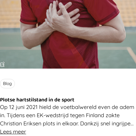
onderzoeker inspanningsfysiologie) is het antwoord
voorlopig eerder kritisch.
Blog
Plotse hartstilstand in de sport
Op 12 juni 2021 hield de voetbalwereld even de adem
in. Tijdens een EK-wedstrijd tegen Finland zakte
Christian Eriksen plots in elkaar. Dankzij snel ingrijpen
werd hij succesvol gereanimeerd. In deze blog helpt
Lees meer