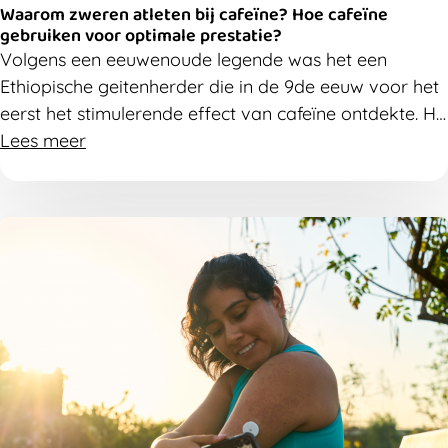
Waarom zweren atleten bij cafeïne? Hoe cafeïne
gebruiken voor optimale prestatie?
Volgens een eeuwenoude legende was het een
Ethiopische geitenherder die in de 9de eeuw voor het
eerst het stimulerende effect van cafeïne ontdekte. Hij
merkte dat zijn geiten opvallend energiek werden
Lees meer
nadat ze van wilde koffiebessen hadden gegeten.
Later bleek dat die bessen cafeïne bevatten. Vandaag
is cafeïne uitgegroeid tot het populairste supplement
om sportprestaties te verbeteren. Maar hoe werkt
cafeïne precies? En hoe gebruik je het best als
sporter?