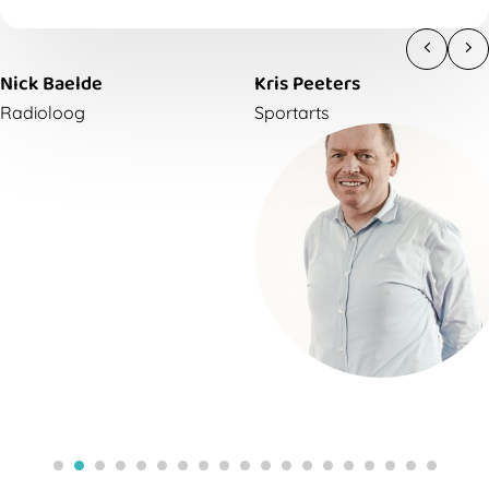
Marc Geenen ons begrijpen:
hoe vaak plotse
hartstilstand voorkomt in de sport,
wat mogelijke
oorzaken zijn,
en wat we samen beter kunnen doen.
Nick Baelde
Kris Peeters
Radioloog
Sportarts