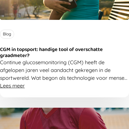
Blog
CGM in topsport: handige tool of overschatte
graadmeter?
Continue glucosemonitoring (CGM) heeft de
afgelopen jaren veel aandacht gekregen in de
sportwereld. Wat begon als technologie voor mensen
met diabetes, werd al snel opgepikt door
Lees meer
duursporters en coaches die hoopten op een
‘gamechanger’ voor prestaties en voeding. Maar de
grote vraag blijft: heeft het echt nut bij topsporters
zonder diabetes? Op basis van het onderzoek en de
analyse van Simon Helleputte (postdoctoraal