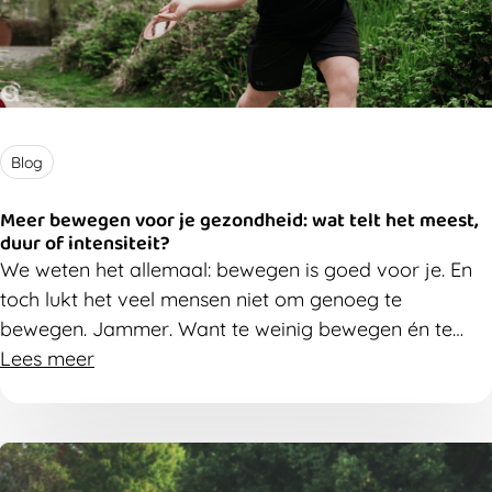
Blog
Meer bewegen voor je gezondheid: wat telt het meest,
duur of intensiteit?
We weten het allemaal: bewegen is goed voor je.
En
t
och
lukt het veel mensen niet om genoeg te
bewegen.
Jammer
.
W
ant t
e weinig bewe
gen én te
veel zitten verhogen
Lees meer
je
risico op
bijvoorbeeld
hart- en
vaatziekten, diabetes type 2 en
mentale
klachten
.
Maar wat maakt nu het verschil?
Hoe lang je
be
weegt? Of hoe intensief?