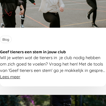
Blog
Geef tieners een stem in jouw club
Wil je weten wat de tieners in je club nodig hebben
om zich goed te voelen? Vraag het hen! Met de tools
van 'Geef tieners een stem' ga je makkelijk in gesprek
en ontdek je wat er leeft binnen je club.
Lees meer