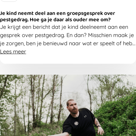
Je kind neemt deel aan een groepsgesprek over
pestgedrag. Hoe ga je daar als ouder mee om?
Je krijgt een bericht dat je kind deelneemt aan een
gesprek over pestgedrag. En dan? Misschien maak je
je zorgen, ben je benieuwd naar wat er speelt of heb
je vooral veel vragen. Da's heel normaal. Hieronder
Lees meer
vind je tips om je kind op een rustige en
ondersteunende manier te begeleiden.