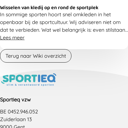
Wisselen van kledij op en rond de sportplek
In sommige sporten hoort snel omkleden in het
openbaar bij de sportcultuur. Wij adviseren niet om
dat te verbieden. Wat wel belangrijk is: even stilstaan
bij hoe iedereen zich daarbij voelt. Misschien ben je je
Lees meer
niet bewust van ongemak dat bij sporters of
toeschouwers leeft?
Terug naar Wiki overzicht
Sportieq vzw
BE 0452.946.052
Zuiderlaan 13
9000 Gent