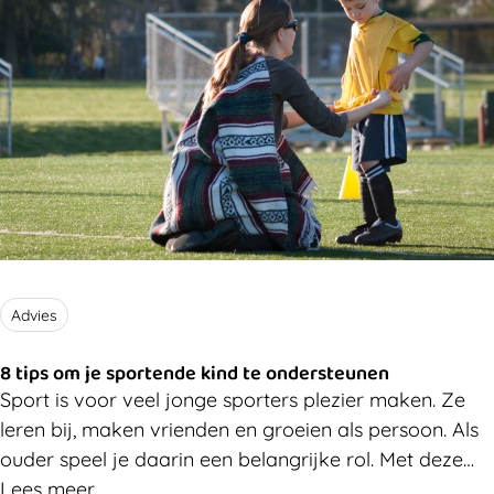
Advies
8 tips om je sportende kind te ondersteunen
Sport is voor veel jonge sporters plezier maken. Ze
leren bij, maken vrienden en groeien als persoon. Als
ouder speel je daarin een belangrijke rol. Met deze
acht tips help je je sportende kind om sport leuk en
Lees meer