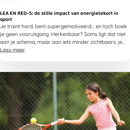
LEA EN RED-S: de stille impact van energietekort in
sport
Je traint hard, bent supergemotiveerd… en toch boek
je geen vooruitgang. Herkenbaar? Soms ligt dat niet
aan je schema, maar aan iets minder zichtbaars: je
eet te weinig voor wat je lichaam moet doen. LEA en
Lees meer
RED-S worden vaak pas laat herkend. In dit artikel
ontdek je wat het is en op welke signalen je moet
letten.