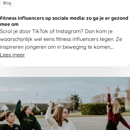
Blog
Fitness influencers op sociale media: zo ga je er gezond
mee om
Scrol je door TikTok of Instagram? Dan kom je
waarschijnlijk wel eens fitness influencers tegen. Ze
inspireren jongeren om in beweging te komen,
oefeningen uit te proberen en meer bezig te zijn met
Lees meer
hun gezondheid. Maar niet alle info is even onschuldig.
Ontdek waar de kansen en valkuilen van sociale
media liggen en hoe je ervoor kan zorgen dat ze
vooral een positieve invloed hebben op jongeren.