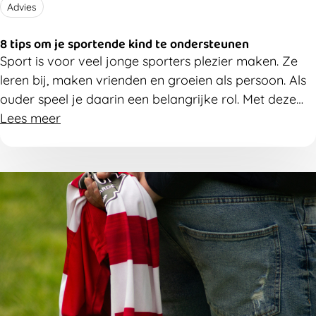
Advies
8 tips om je sportende kind te ondersteunen
Sport is voor veel jonge sporters plezier maken. Ze
leren bij, maken vrienden en groeien als persoon. Als
ouder speel je daarin een belangrijke rol. Met deze
acht tips help je je sportende kind om sport leuk en
Lees meer
gezond te houden.