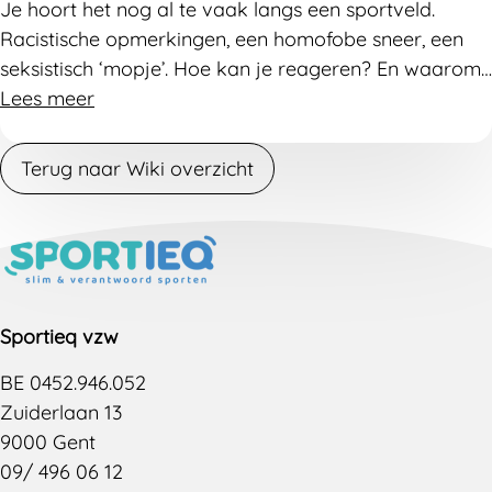
Je hoort het nog al te vaak langs een sportveld.
Racistische opmerkingen, een homofobe sneer, een
seksistisch ‘mopje’. Hoe kan je reageren? En waarom
is dat zo belangrijk?
Lees meer
Terug naar Wiki overzicht
Sportieq vzw
BE 0452.946.052
Zuiderlaan 13
9000 Gent
09/ 496 06 12