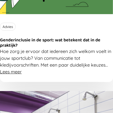
Advies
Genderinclusie in de sport: wat betekent dat in de
praktijk?
Hoe zorg je ervoor dat iedereen zich welkom voelt in
jouw sportclub? Van communicatie tot
kledijvoorschriften.
Met
een paar duidelijke keuzes
kom je al ver. En nee, dat hoeft niet ingewikkeld te
Lees meer
zijn.