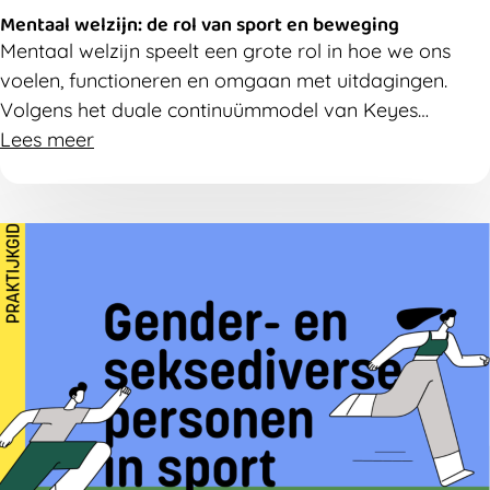
Mentaal welzijn: de rol van sport en beweging
Mentaal welzijn speelt een grote rol in hoe we ons
voelen, functioneren en omgaan met uitdagingen.
Volgens het duale continuümmodel van Keyes
bestaat mentale gezondheid uit zowel mentaal
Lees meer
welbevinden als de aan- of afwezigheid van
psychische klachten. Bewegen en sporten hebben op
beide onderdelen een positieve invloed en helpen ons
mentaal in balans te blijven.