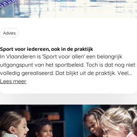
Advies
Sport voor iedereen, ook in de praktijk
In Vlaanderen is 'Sport voor allen' een belangrijk
uitgangspunt van het sportbeleid. Toch is dat nog niet
volledig gerealiseerd. Dat blijkt uit de praktijk. Veel
mensen vinden nog steeds niet de weg naar een
Lees meer
sportclub of sportvereniging.