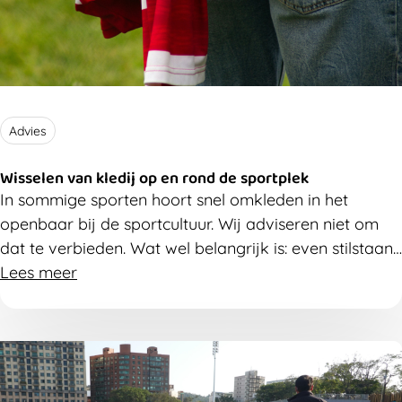
Advies
Wisselen van kledij op en rond de sportplek
In sommige sporten hoort snel omkleden in het
openbaar bij de sportcultuur. Wij adviseren niet om
dat te verbieden. Wat wel belangrijk is: even stilstaan
bij hoe iedereen zich daarbij voelt. Misschien ben je je
Lees meer
niet bewust van ongemak dat bij sporters of
toeschouwers leeft?