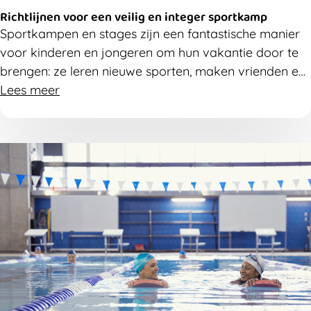
Richtlijnen voor een veilig en integer sportkamp
Sportkampen en stages zijn een fantastische manier
voor kinderen en jongeren om hun vakantie door te
brengen: ze leren nieuwe sporten, maken vrienden en
hebben plezier. Zorg dus voor een veilig sportklimaat,
Lees meer
zodat grensoverschrijdend gedrag het plezier niet in
de weg staat. In dit artikel vind je praktische
richtlijnen om als organisatie preventief aan de slag
te gaan.