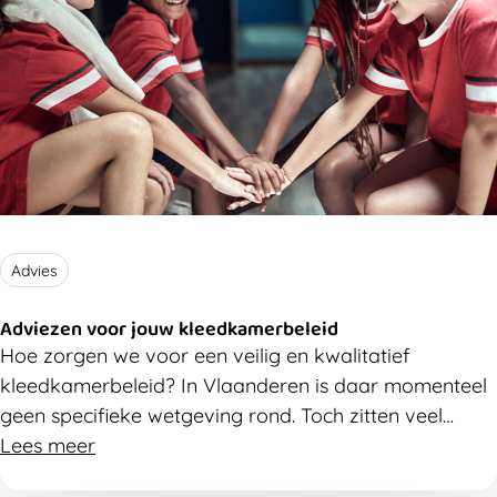
Advies
Adviezen voor jouw kleedkamerbeleid
Hoe zorgen we voor een veilig en kwalitatief
kleedkamerbeleid? In Vlaanderen is daar momenteel
geen specifieke wetgeving rond. Toch zitten veel
sportclubs, verenigingen, zwembaden en scholen met
Lees meer
precies die vraag. Hieronder beantwoorden we een