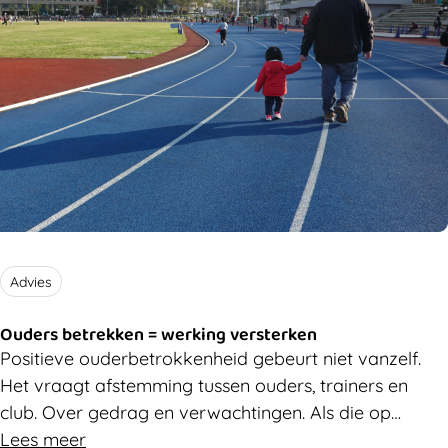
Advies
Ouders betrekken = werking versterken
Positieve ouderbetrokkenheid gebeurt niet vanzelf.
Het vraagt afstemming tussen ouders, trainers en
club. Over gedrag en verwachtingen. Als die op
elkaar afgestemd zijn, verbetert dat de sportbeleving
Lees meer