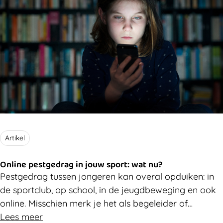
Artikel
Online pestgedrag in jouw sport: wat nu?
Pestgedrag tussen jongeren kan overal opduiken: in
de sportclub, op school, in de jeugdbeweging en ook
online. Misschien merk je het als begeleider of
vrijwilliger in jouw sportomgeving. Dan kan het best
Lees meer