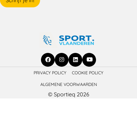
Schrijf je in!
Ga
Ga
Ga
Ga
PRIVACY POLICY
COOKIE POLICY
naar
naar
naar
naar
ALGEMENE VOORWAARDEN
Facebook
Instagram
LinkedIn
YouTube
© Sportieq 2026