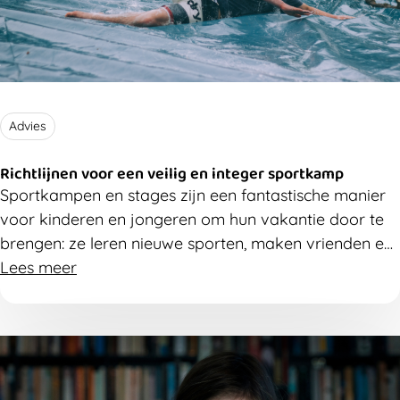
Advies
Richtlijnen voor een veilig en integer sportkamp
Sportkampen en stages zijn een fantastische manier
voor kinderen en jongeren om hun vakantie door te
brengen: ze leren nieuwe sporten, maken vrienden en
hebben plezier. Zorg dus voor een veilig sportklimaat,
Lees meer
zodat grensoverschrijdend gedrag het plezier niet in
de weg staat. In dit artikel vind je praktische
richtlijnen om als organisatie preventief aan de slag
te gaan.