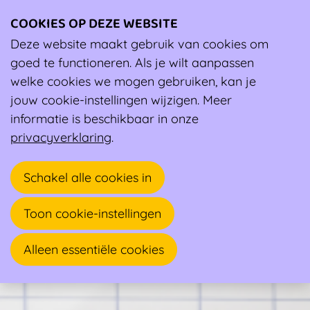
COOKIES OP DEZE WEBSITE
Ope
men
Deze website maakt gebruik van cookies om
Wiki
goed te functioneren. Als je wilt aanpassen
(Naakt) douchen verplichten in de sportclub? Slecht idee!
welke cookies we mogen gebruiken, kan je
(Naakt) douchen verplichten in de sportclub? Slecht
jouw cookie-instellingen wijzigen. Meer
idee!
informatie is beschikbaar in onze
(Naakt) douchen verplichten in de sportclub? Slecht
privacyverklaring
.
idee!
Schakel alle cookies in
Toon cookie-instellingen
Alleen essentiële cookies