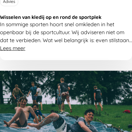
Advies
Wisselen van kledij op en rond de sportplek
In sommige sporten hoort snel omkleden in het
openbaar bij de sportcultuur. Wij adviseren niet om
dat te verbieden. Wat wel belangrijk is: even stilstaan
bij hoe iedereen zich daarbij voelt. Misschien ben je je
Lees meer
niet bewust van ongemak dat bij sporters of
toeschouwers leeft?