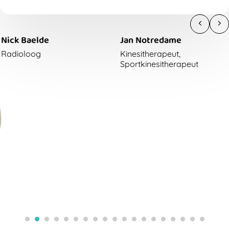
lastig zijn om te weten hoe je daar goed en
pedagogisch op reageert. We delen graag heldere
tips en concrete handvaten die je daarbij
Jan Notredame
Wim Derave
ondersteunen.
Kinesitherapeut,
Bewegingswetenschapper
Sportkinesitherapeut