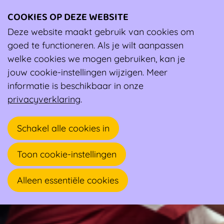
COOKIES OP DEZE WEBSITE
Ope
men
Deze website maakt gebruik van cookies om
Wiki
Adviezen voor jouw kleedkamerbeleid
goed te functioneren. Als je wilt aanpassen
Adviezen voor jouw kleedkamerbeleid
welke cookies we mogen gebruiken, kan je
Adviezen voor jouw kleedkamerbeleid
jouw cookie-instellingen wijzigen. Meer
informatie is beschikbaar in onze
privacyverklaring
.
Schakel alle cookies in
Toon cookie-instellingen
Alleen essentiële cookies