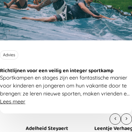
Advies
Richtlijnen voor een veilig en integer sportkamp
Sportkampen en stages zijn een fantastische manier
voor kinderen en jongeren om hun vakantie door te
brengen: ze leren nieuwe sporten, maken vrienden en
hebben plezier. Zorg dus voor een veilig sportklimaat,
Lees meer
zodat grensoverschrijdend gedrag het plezier niet in
de weg staat. In dit artikel vind je praktische
richtlijnen om als organisatie preventief aan de slag
Adelheid Steyaert
Leentje Verhaegen