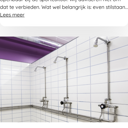
dat te verbieden. Wat wel belangrijk is: even stilstaan
bij hoe iedereen zich daarbij voelt. Misschien ben je je
Lees meer
niet bewust van ongemak dat bij sporters of
toeschouwers leeft?