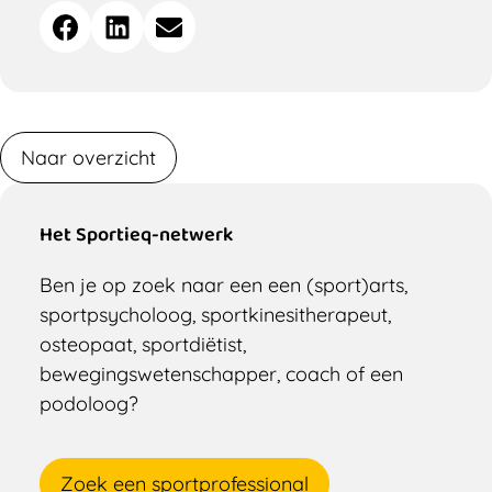
Deel
Facebook
LinkedIn
E-mail
dit
bericht
Naar overzicht
Het Sportieq-netwerk
Ben je op zoek naar een een (sport)arts,
sportpsycholoog, sportkinesitherapeut,
osteopaat, sportdiëtist,
bewegingswetenschapper, coach of een
podoloog?
Zoek een sportprofessional