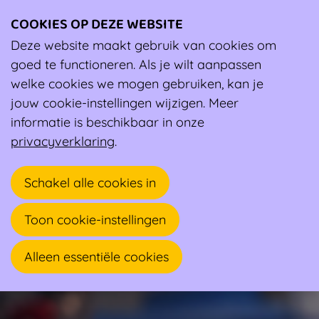
COOKIES OP DEZE WEBSITE
Ope
men
Deze website maakt gebruik van cookies om
Wiki
Sportburn-out voorkomen en overwinnen
goed te functioneren. Als je wilt aanpassen
Sportburn-out voorkomen en overwinnen
welke cookies we mogen gebruiken, kan je
Sportburn-out voorkomen en overwinnen
jouw cookie-instellingen wijzigen. Meer
informatie is beschikbaar in onze
privacyverklaring
.
Schakel alle cookies in
Toon cookie-instellingen
Alleen essentiële cookies