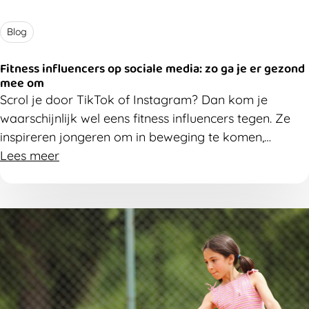
Blog
Fitness influencers op sociale media: zo ga je er gezond
mee om
Scrol je door TikTok of Instagram? Dan kom je
waarschijnlijk wel eens fitness influencers tegen. Ze
inspireren jongeren om in beweging te komen,
oefeningen uit te proberen en meer bezig te zijn met
Lees meer
hun gezondheid. Maar niet alle info is even onschuldig.
Ontdek waar de kansen en valkuilen van sociale
media liggen en hoe je ervoor kan zorgen dat ze
vooral een positieve invloed hebben op jongeren.