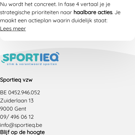
Nu wordt het concreet. In fase 4 vertaal je je
strategische prioriteiten naar
haalbare acties
. Je
maakt een actieplan waarin duidelijk staat:
Lees meer
Wat
je wil bereiken
Voor wie
Hoe
je dat gaat aanpakken
Wie
waarvoor verantwoordelijk is
Sportieq vzw
BE 0452.946.052
Zuiderlaan 13
9000 Gent
09/ 496 06 12
info@sportieq.be
Blijf op de hoogte