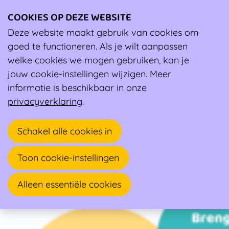
COOKIES OP DEZE WEBSITE
Ope
men
Deze website maakt gebruik van cookies om
Tools
goed te functioneren. Als je wilt aanpassen
Sportmedisch onderzoek in je beleid: een stappenplan
welke cookies we mogen gebruiken, kan je
Sportmedisch onderzoek in je beleid: een stappenplan
jouw cookie-instellingen wijzigen. Meer
Sportmedisch onderzoek in je beleid: een stappenplan
informatie is beschikbaar in onze
privacyverklaring
.
Schakel alle cookies in
Toon cookie-instellingen
Alleen essentiële cookies