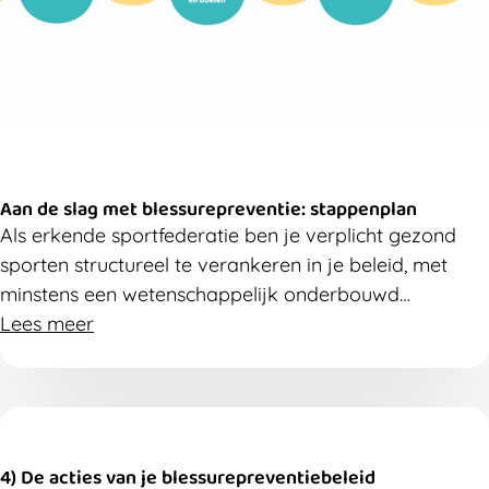
Aan de slag met blessurepreventie: stappenplan
Als erkende sportfederatie ben je verplicht gezond
sporten structureel te verankeren in je beleid, met
minstens een wetenschappelijk onderbouwd
blessurepreventiebeleid. Hier vind je een stappenplan
Lees meer
om je te ondersteunen.
4) De acties van je blessurepreventiebeleid