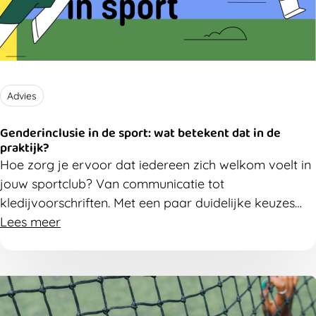
Advies
Genderinclusie in de sport: wat betekent dat in de
praktijk?
Hoe zorg je ervoor dat iedereen zich welkom voelt in
jouw sportclub? Van communicatie tot
kledijvoorschriften.
Met
een paar duidelijke keuzes
kom je al ver. En nee, dat hoeft niet ingewikkeld te
Lees meer
zijn.