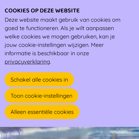
COOKIES OP DEZE WEBSITE
Ope
men
Deze website maakt gebruik van cookies om
Wiki
Sport voor iedereen, ook in de praktijk
goed te functioneren. Als je wilt aanpassen
Sport voor iedereen, ook in de praktijk
welke cookies we mogen gebruiken, kan je
Sport voor iedereen, ook in de praktijk
jouw cookie-instellingen wijzigen. Meer
informatie is beschikbaar in onze
privacyverklaring
.
Schakel alle cookies in
Toon cookie-instellingen
Alleen essentiële cookies