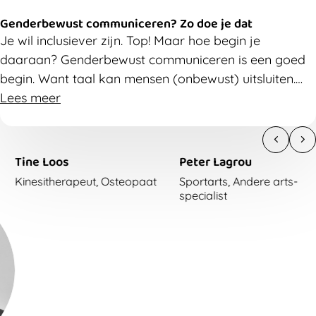
Genderbewust communiceren? Zo doe je dat
Je wil inclusiever zijn. Top! Maar hoe begin je
daaraan? Genderbewust communiceren is een goed
begin. Want taal kan mensen (onbewust) uitsluiten.
Met kleine aanpassingen in je taal, kan je iedereen
Lees meer
zich echt welkom laten voelen. Maar zorg dat die
inclusieve mindset ook op het sportterrein en in de
kleedkamers voelbaar is. Reageer op discriminatie én
Peter Lagrou
Wim Derave
zorg voor een fijne sfeer.
Sportarts, Andere arts-
Bewegingswetenschapper
specialist