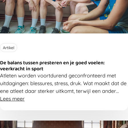
Artikel
De balans tussen presteren en je goed voelen:
veerkracht in sport
A
tleten
worden
voortdurend geconfronteerd met
uitdagingen: blessures, stress
,
druk
. Wat maakt dat de
ene atleet daar sterker uitkomt, terwijl een ander
vastloopt? Het antwoord ligt vaak in
Lees meer
veerkracht
.
Wat
is dat precies? En hoe versterken we het in sport?