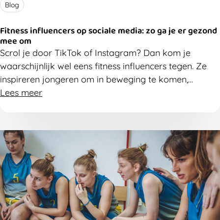
Blog
Fitness influencers op sociale media: zo ga je er gezond
mee om
Scrol je door TikTok of Instagram? Dan kom je
waarschijnlijk wel eens fitness influencers tegen. Ze
inspireren jongeren om in beweging te komen,
oefeningen uit te proberen en meer bezig te zijn met
Lees meer
hun gezondheid. Maar niet alle info is even onschuldig.
Ontdek waar de kansen en valkuilen van sociale
media liggen en hoe je ervoor kan zorgen dat ze
vooral een positieve invloed hebben op jongeren.