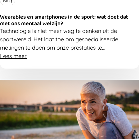
Blog
Wearables en smartphones in de sport: wat doet dat
met ons mentaal welzijn?
Technologie is niet meer weg te denken uit de
sportwereld. Het laat toe om gespecialiseerde
metingen te doen om onze prestaties te
optimaliseren, maar geeft ons ook inzicht in ons
Lees meer
dagelijks gedrag, zoals slaap en stress. Zorgt dat
ervoor dat we expert worden van ons eigen welzijn of
moeten we toch opletten hoe we hiermee omgaan?