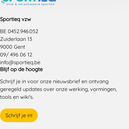
kan net het omgekeerde gebeuren. Hoe zit dat
precies, en hoe kan het anders en beter?
Sportieq vzw
BE 0452.946.052
Zuiderlaan 13
9000 Gent
09/ 496 06 12
info@sportieq.be
Blijf op de hoogte
Schrijf je in voor onze nieuwsbrief en ontvang
geregeld updates over onze werking, vormingen,
tools en wiki's.
Schrijf je in!