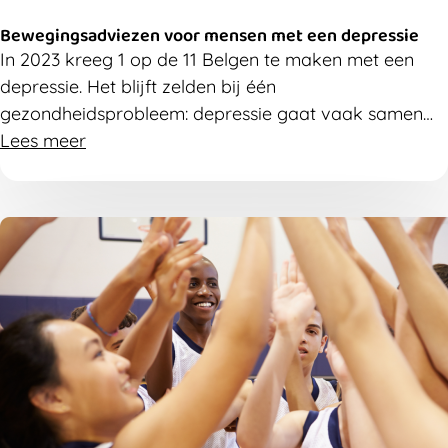
Bewegingsadviezen voor mensen met een depressie
In 2023 kreeg 1 op de 11 Belgen te maken met een
depressie. Het blijft zelden bij één
gezondheidsprobleem: depressie gaat vaak samen
met andere aandoeningen en verhoogt het risico
Lees meer
daarop met 20 tot 60%. Volgens Sciensano is
depressie zelfs de grootste oorzaak van verloren
gezonde levensjaren in België. In deze blog beschrijft
Jan Knapen hoe beweging depressieve klachten kan
helpen verlichten.