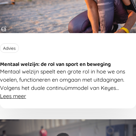
Advies
Mentaal welzijn: de rol van sport en beweging
Mentaal welzijn speelt een grote rol in hoe we ons
voelen, functioneren en omgaan met uitdagingen.
Volgens het duale continuümmodel van Keyes
bestaat mentale gezondheid uit zowel mentaal
Lees meer
welbevinden als de aan- of afwezigheid van
psychische klachten. Bewegen en sporten hebben op
beide onderdelen een positieve invloed en helpen ons
mentaal in balans te blijven.