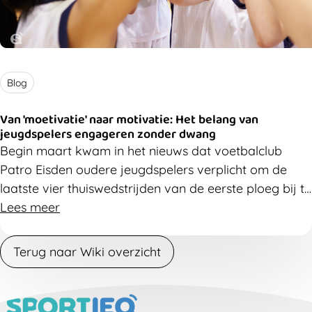
Blog
Van 'moetivatie' naar motivatie: Het belang van
jeugdspelers engageren zonder dwang
Begin maart kwam in het nieuws dat voetbalclub
Patro Eisden oudere jeugdspelers verplicht om de
laatste vier thuiswedstrijden van de eerste ploeg bij te
wonen. De club wil zo engagement stimuleren, niet
Lees meer
alleen op maar ook naast het veld. "Afwezigheid
zonder geldig excuus betekent uitsluiting volgend
Terug naar Wiki overzicht
jaar", stond in een uitgelekte mail aan alle
jeugdspelers. Maar werkt verplichting wel
motiverend? Vanuit sportpsychologisch perspectief