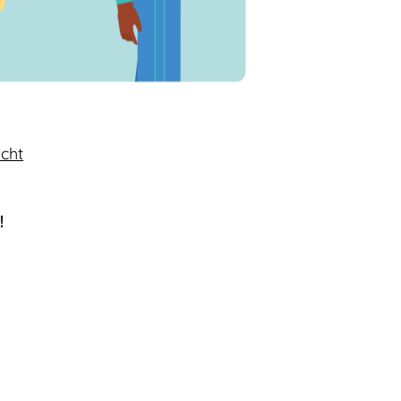
cht
!