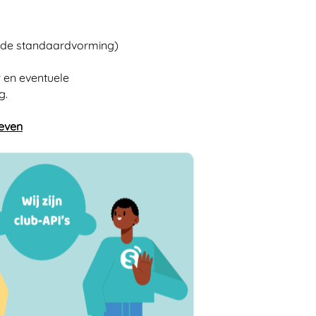
 de standaardvorming)
w en eventuele
g.
ieven