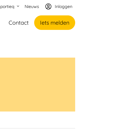
portieq
Nieuws
Inloggen
Contact
Iets melden