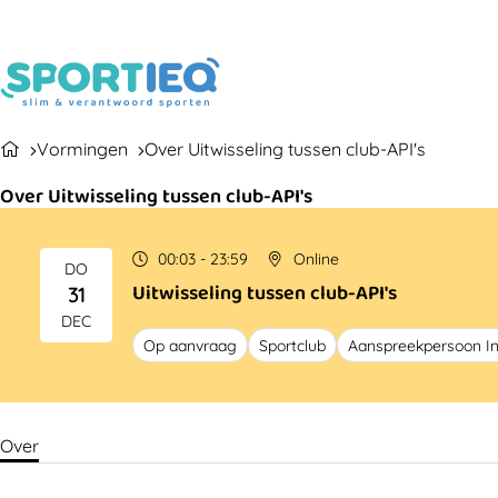
Vormingen
Over Uitwisseling tussen club-API's
Over Uitwisseling tussen club-API's
00:03 - 23:59
Online
DO
Uitwisseling tussen club-API's
31
2026
DEC
Op aanvraag
Sportclub
Aanspreekpersoon Int
Over