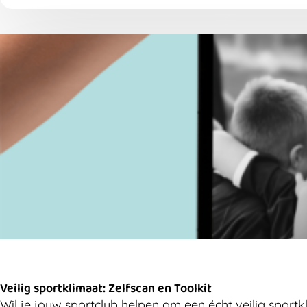
Veilig sportklimaat: Zelfscan en Toolkit
Wil je jouw sportclub helpen om een écht veilig sportk