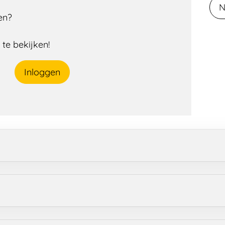
N
en?
te bekijken!
Inloggen