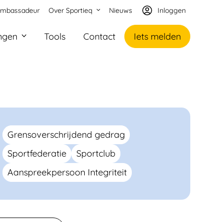
ambassadeur
Over Sportieq
Nieuws
Inloggen
ngen
Tools
Contact
Iets melden
Grensoverschrijdend gedrag
Sportfederatie
Sportclub
Aanspreekpersoon Integriteit