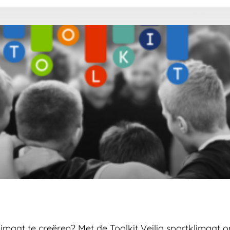
limaat te creëren? Met de Toolkit Veilig sportklimaat o