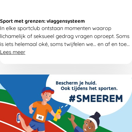
Sport met grenzen: vlaggensysteem
In elke sportclub ontstaan momenten waarop
lichamelijk of seksueel gedrag vragen oproept. Soms
is iets helemaal oké, soms twijfelen we… en af en toe
gaat iemand echt over een grens. Deze tool helpt je
Lees meer
daar rustig en consequent mee om te gaan.