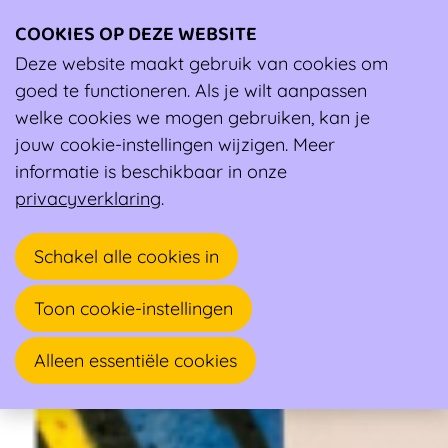
COOKIES OP DEZE WEBSITE
Ope
men
Deze website maakt gebruik van cookies om
Tools
goed te functioneren. Als je wilt aanpassen
Sportouders Toolbox: speelse gespreksstarters voor
welke cookies we mogen gebruiken, kan je
ouders en trainers
jouw cookie-instellingen wijzigen. Meer
Sportouders Toolbox: speelse gespreksstarters voor
informatie is beschikbaar in onze
ouders en trainers
privacyverklaring
.
Sportouders Toolbox: speelse gespreksstarters voor
ouders en trainers
Schakel alle cookies in
Toon cookie-instellingen
Alleen essentiële cookies