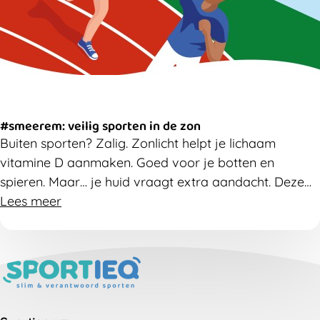
#smeerem: veilig sporten in de zon
Buiten sporten? Zalig. Zonlicht helpt je lichaam
vitamine D aanmaken. Goed voor je botten en
spieren. Maar… je huid vraagt extra aandacht. Deze
handige flyers en communicatiematerialen helpen je
Lees meer
de huid van sporters te beschermen.