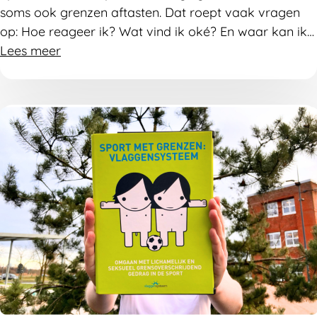
soms ook grenzen aftasten. Dat roept vaak vragen
op: Hoe reageer ik? Wat vind ik oké? En waar kan ik
terecht als iets niet goed voelt? Onze tool Sport met
Lees meer
grenzen op jongerenmaat helpt jonge sporters om
daar op een veilige, toegankelijke manier mee aan de
slag te gaan.