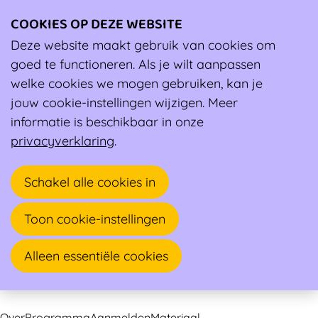
COOKIES OP DEZE WEBSITE
Ope
men
Deze website maakt gebruik van cookies om
Vormingen
Over Dag van de club-API (online)
goed te functioneren. Als je wilt aanpassen
Over Dag van de club-API (online)
welke cookies we mogen gebruiken, kan je
jouw cookie-instellingen wijzigen. Meer
informatie is beschikbaar in onze
ZA
privacyverklaring
.
06
2026
JUN
Schakel alle cookies in
09:00 - 13:00
Online
Dag van de club-API (online)
Toon cookie-instellingen
Online
Sportclub
Aanspreekpersoon Integriteit
Alleen essentiële cookies
Over
Programma
Aanmelden
Materiaal