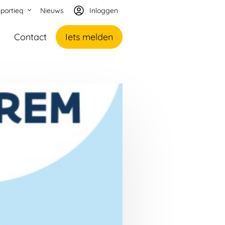
portieq
Nieuws
Inloggen
Contact
Iets melden