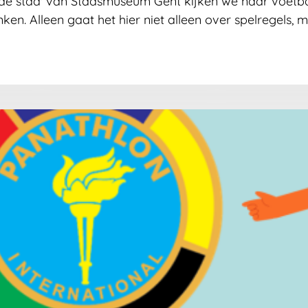
 de stad' van Stadsmuseum Gent kijken we naar voetbal
ken. Alleen gaat het hier niet alleen over spelregels,