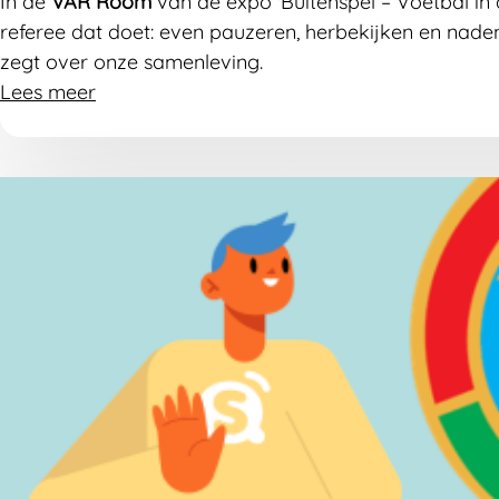
In de
VAR Room
van de expo 'Buitenspel – Voetbal in
referee dat doet: even pauzeren, herbekijken en naden
zegt over onze samenleving.
Lees meer