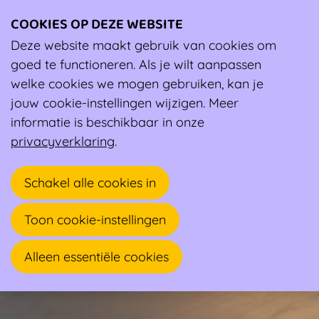
COOKIES OP DEZE WEBSITE
Ope
men
Deze website maakt gebruik van cookies om
Wiki
Wat is sportkeuring.be?
goed te functioneren. Als je wilt aanpassen
Wat is sportkeuring.be?
welke cookies we mogen gebruiken, kan je
Wat is sportkeuring.be?
jouw cookie-instellingen wijzigen. Meer
informatie is beschikbaar in onze
privacyverklaring
.
Schakel alle cookies in
Toon cookie-instellingen
Alleen essentiële cookies