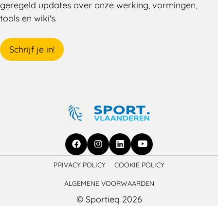
geregeld updates over onze werking, vormingen,
tools en wiki's.
Schrijf je in!
Ga
Ga
Ga
Ga
PRIVACY POLICY
COOKIE POLICY
naar
naar
naar
naar
ALGEMENE VOORWAARDEN
Facebook
Instagram
LinkedIn
YouTube
© Sportieq 2026