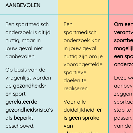
AANBEVOLEN
Een sportmedisch
Een
Om een 
onderzoek is altijd
sportmedisch
verant
nuttig, maar in
onderzoek kan
sportbe
jouw geval niet
in jouw geval
mogelij
aanbevolen.
nuttig zijn om je
een spo
vooropgestelde
onderz
Op basis van de
sportieve
vragenlijst worden
Deze w
doelen te
de
gezondheids-
aanbeve
realiseren.
en sport
zeggen 
gerelateerde
Voor alle
sportact
gezondheidsrisico’s
duidelijkheid:
er
stop te
als
beperkt
is geen sprake
passen.
beschouwd.
van
van de 