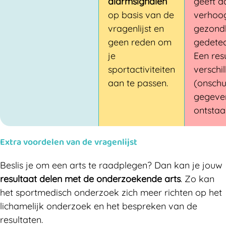
alarmsignalen
geeft a
op basis van de
verhoog
vragenlijst en
gezond
geen reden om
gedetec
je
Een res
sportactiviteiten
verschi
aan te passen.
(onschu
gegeve
ontstaa
Extra voordelen van de vragenlijst
Beslis je om een arts te raadplegen? Dan kan je jouw
resultaat delen met de onderzoekende arts
. Zo kan
het sportmedisch onderzoek zich meer richten op het
lichamelijk onderzoek en het bespreken van de
resultaten.