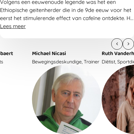
Volgens een eeuwenoude legende was het een
Ethiopische geitenherder die in de 9de eeuw voor het
eerst het stimulerende effect van cafeïne ontdekte. Hij
merkte dat zijn geiten opvallend energiek werden
Lees meer
nadat ze van wilde koffiebessen hadden gegeten.
Later bleek dat die bessen cafeïne bevatten. Vandaag
is cafeïne uitgegroeid tot het populairste supplement
Michael Nicasi
Ruth Vanderheyden
om sportprestaties te verbeteren. Maar hoe werkt
Bewegingsdeskundige, Trainer
Diëtist, Sportdiëtist
cafeïne precies? En hoe gebruik je het best als
sporter?