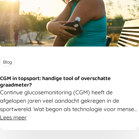
Blog
CGM in topsport: handige tool of overschatte
graadmeter?
Continue glucosemonitoring (CGM) heeft de
afgelopen jaren veel aandacht gekregen in de
sportwereld. Wat begon als technologie voor mensen
met diabetes, werd al snel opgepikt door
Lees meer
duursporters en coaches die hoopten op een
‘gamechanger’ voor prestaties en voeding. Maar de