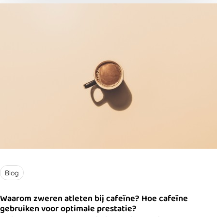
grote vraag blijft: heeft het echt nut bij topsporters
zonder diabetes? Op basis van het onderzoek en de
analyse van Simon Helleputte (postdoctoraal
onderzoeker inspanningsfysiologie) is het antwoord
voorlopig eerder kritisch.
Blog
Waarom zweren atleten bij cafeïne? Hoe cafeïne
gebruiken voor optimale prestatie?