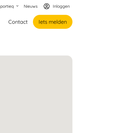
portieq
Nieuws
Inloggen
Contact
Iets melden