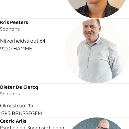
Kris Peeters
Sportarts
Nijverheidstraat 64
9220 HAMME
Dieter De Clercq
Sportarts
Olmestraat 15
1785 BRUSSEGEM
Cedric Arijs
Psycholoog, Sportpsycholoog