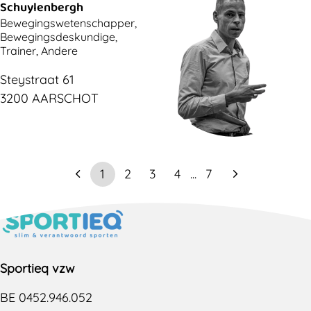
Schuylenbergh
Bewegingswetenschapper,
Bewegingsdeskundige,
Trainer, Andere
Steystraat 61
3200 AARSCHOT
1
2
3
4
...
7
Sportieq vzw
BE 0452.946.052