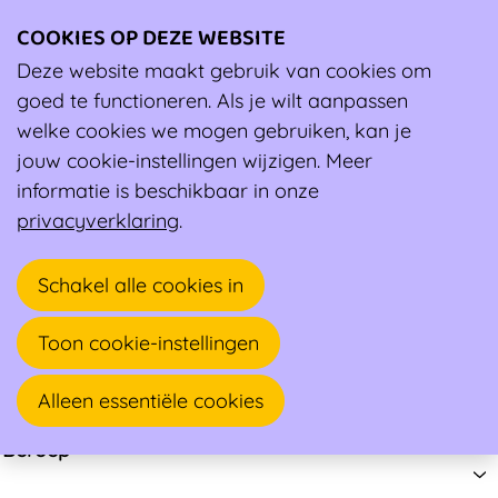
COOKIES OP DEZE WEBSITE
Ope
men
Deze website maakt gebruik van cookies om
Vind een ambassadeur
goed te functioneren. Als je wilt aanpassen
Vind een ambassadeur
welke cookies we mogen gebruiken, kan je
jouw cookie-instellingen wijzigen. Meer
Zoek
informatie is beschikbaar in onze
privacyverklaring
.
Zoeken
Schakel alle cookies in
Adres
Toon cookie-instellingen
Expert
Alleen essentiële cookies
Beroep