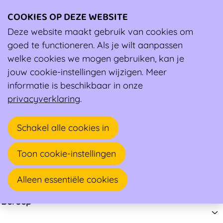
COOKIES OP DEZE WEBSITE
Ope
men
Deze website maakt gebruik van cookies om
Vind een ambassadeur
goed te functioneren. Als je wilt aanpassen
Vind een ambassadeur
welke cookies we mogen gebruiken, kan je
jouw cookie-instellingen wijzigen. Meer
Zoek
informatie is beschikbaar in onze
privacyverklaring
.
Zoeken
Schakel alle cookies in
Adres
Toon cookie-instellingen
Expert
Alleen essentiële cookies
Beroep