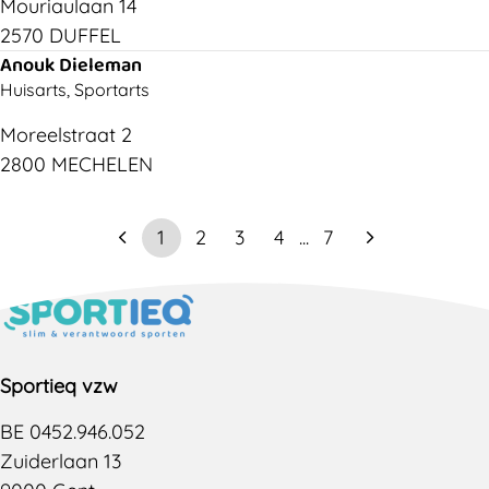
Mouriaulaan 14
2570 DUFFEL
Anouk Dieleman
Huisarts, Sportarts
Moreelstraat 2
2800 MECHELEN
1
2
3
4
...
7
Sportieq vzw
BE 0452.946.052
Zuiderlaan 13