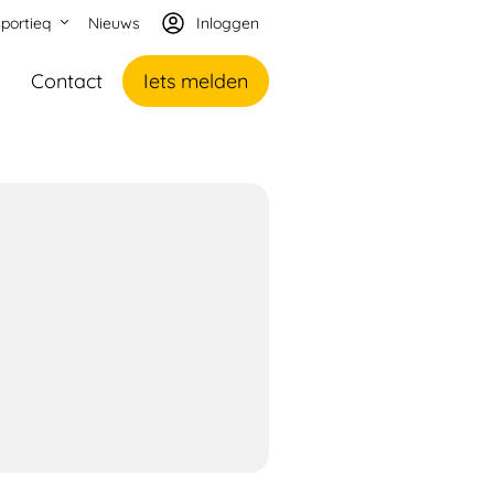
portieq
Nieuws
Inloggen
Contact
Iets melden