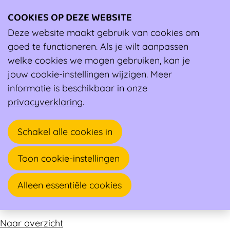
COOKIES OP DEZE WEBSITE
Ope
men
Deze website maakt gebruik van cookies om
Ambassadeur
goed te functioneren. Als je wilt aanpassen
welke cookies we mogen gebruiken, kan je
Mathias Peeters
jouw cookie-instellingen wijzigen. Meer
informatie is beschikbaar in onze
Huisarts, Sportarts
privacyverklaring
.
Madritten 3
Schakel alle cookies in
2370 ARENDONK
Toon cookie-instellingen
Alleen essentiële cookies
Sportarts
Naar overzicht