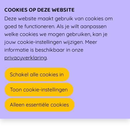
COOKIES OP DEZE WEBSITE
Ope
men
Deze website maakt gebruik van cookies om
Ambassadeur
goed te functioneren. Als je wilt aanpassen
welke cookies we mogen gebruiken, kan je
Guy Vandenhoven
jouw cookie-instellingen wijzigen. Meer
informatie is beschikbaar in onze
Sportarts
privacyverklaring
.
Jules Maloulaan 63
Schakel alle cookies in
1040 BRUSSEL ETTERBEEK
Toon cookie-instellingen
Alleen essentiële cookies
Sportgeneeskunde Onderwater en Hyperbare
Geneeskunde