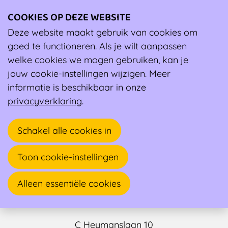
COOKIES OP DEZE WEBSITE
Ope
men
Deze website maakt gebruik van cookies om
Ambassadeur
goed te functioneren. Als je wilt aanpassen
welke cookies we mogen gebruiken, kan je
jouw cookie-instellingen wijzigen. Meer
informatie is beschikbaar in onze
privacyverklaring
.
Schakel alle cookies in
Toon cookie-instellingen
Adelheid Steyaert
Alleen essentiële cookies
Sportarts, Fysisch arts / Revalidatie arts
C Heymanslaan 10