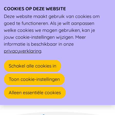
COOKIES OP DEZE WEBSITE
Ope
men
Deze website maakt gebruik van cookies om
Ambassadeur
goed te functioneren. Als je wilt aanpassen
welke cookies we mogen gebruiken, kan je
Gerda Smets
jouw cookie-instellingen wijzigen. Meer
informatie is beschikbaar in onze
Huisarts, Sportarts
privacyverklaring
.
Dokter Gerda Smets(BV)
Schakel alle cookies in
Anjerstraat 9
2590 BERLAAR
Toon cookie-instellingen
Alleen essentiële cookies
Naar overzicht