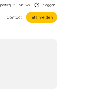
portieq
Nieuws
Inloggen
Contact
Iets melden