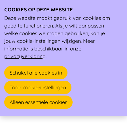
COOKIES OP DEZE WEBSITE
Ope
men
Deze website maakt gebruik van cookies om
Ambassadeur
goed te functioneren. Als je wilt aanpassen
welke cookies we mogen gebruiken, kan je
Steven Pauli
jouw cookie-instellingen wijzigen. Meer
informatie is beschikbaar in onze
Sportarts, Andere arts-specialist
privacyverklaring
.
Galeistraat 10
Schakel alle cookies in
2580 PUTTE
Toon cookie-instellingen
Alleen essentiële cookies
Sportkeuring. Pubalgie (osteiïtis pubis, sportman's
hernia, PLAC-letsels,...)