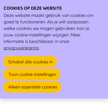
COOKIES OP DEZE WEBSITE
Ope
men
Deze website maakt gebruik van cookies om
Ambassadeur
goed te functioneren. Als je wilt aanpassen
welke cookies we mogen gebruiken, kan je
Peter Lagrou
jouw cookie-instellingen wijzigen. Meer
informatie is beschikbaar in onze
Sportarts, Andere arts-specialist
privacyverklaring
.
Hazebeekstraat 13 The Wave
Schakel alle cookies in
8670 OOSTDUINKERKE
Toon cookie-instellingen
Alleen essentiële cookies
Sportgeneeskunde, Urgentie geneeskunde, Klinische
Biologie