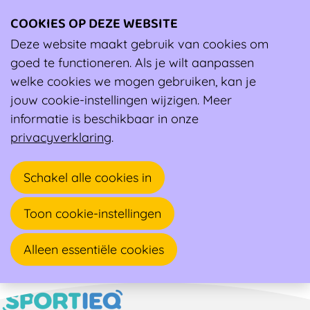
COOKIES OP DEZE WEBSITE
Ope
men
Deze website maakt gebruik van cookies om
Ambassadeur
goed te functioneren. Als je wilt aanpassen
welke cookies we mogen gebruiken, kan je
Nick Hiltrop
jouw cookie-instellingen wijzigen. Meer
informatie is beschikbaar in onze
Cardioloog
privacyverklaring
.
Pres Kennedylaan 4
Schakel alle cookies in
8500 KORTRIJK
Toon cookie-instellingen
Alleen essentiële cookies
Naar overzicht