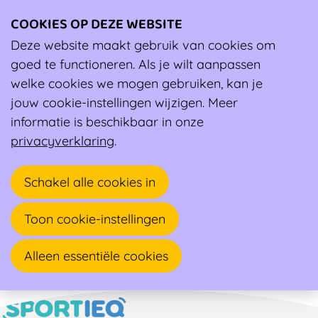
COOKIES OP DEZE WEBSITE
Ope
men
Deze website maakt gebruik van cookies om
Ambassadeur
goed te functioneren. Als je wilt aanpassen
welke cookies we mogen gebruiken, kan je
Jonas Docx
jouw cookie-instellingen wijzigen. Meer
informatie is beschikbaar in onze
Sportarts
privacyverklaring
.
Vismarkt 24 A
Schakel alle cookies in
2260 WESTERLO
Toon cookie-instellingen
Alleen essentiële cookies
Naar overzicht