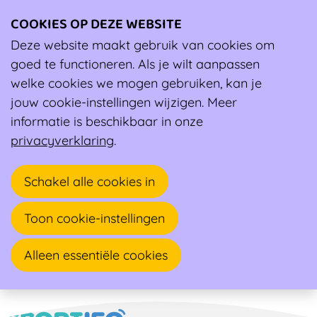
COOKIES OP DEZE WEBSITE
Ope
men
Deze website maakt gebruik van cookies om
Ambassadeur
goed te functioneren. Als je wilt aanpassen
welke cookies we mogen gebruiken, kan je
Frederik Deconinck
jouw cookie-instellingen wijzigen. Meer
informatie is beschikbaar in onze
Bewegingswetenschapper
privacyverklaring
.
Watersportlaan 2
Schakel alle cookies in
9000 GENT
Toon cookie-instellingen
Alleen essentiële cookies
Naar overzicht