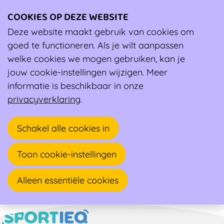
COOKIES OP DEZE WEBSITE
Ope
men
Deze website maakt gebruik van cookies om
Ambassadeur
goed te functioneren. Als je wilt aanpassen
welke cookies we mogen gebruiken, kan je
Bram Debaene
jouw cookie-instellingen wijzigen. Meer
informatie is beschikbaar in onze
Huisarts, Sportarts
privacyverklaring
.
Lindestraat 2
Schakel alle cookies in
8870 IZEGEM
Toon cookie-instellingen
Alleen essentiële cookies
Naar overzicht