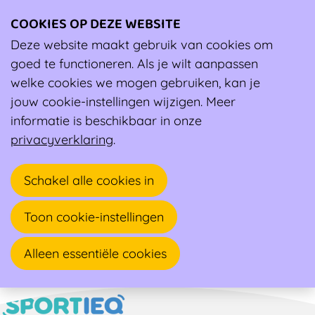
COOKIES OP DEZE WEBSITE
Ope
men
Deze website maakt gebruik van cookies om
Ambassadeur
goed te functioneren. Als je wilt aanpassen
welke cookies we mogen gebruiken, kan je
Dieter De Clercq
jouw cookie-instellingen wijzigen. Meer
informatie is beschikbaar in onze
Sportarts
privacyverklaring
.
Olmestraat 15
Schakel alle cookies in
1785 BRUSSEGEM
Toon cookie-instellingen
Alleen essentiële cookies
Naar overzicht