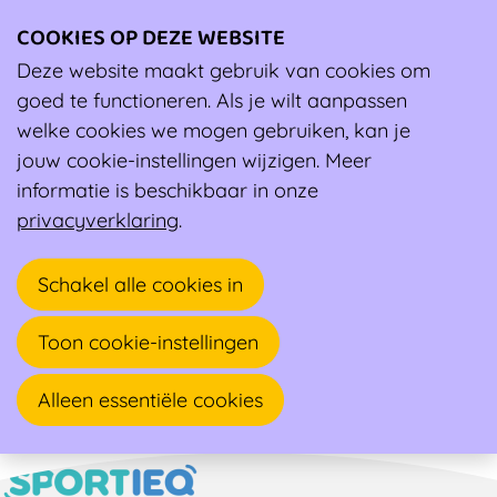
COOKIES OP DEZE WEBSITE
Ope
men
Deze website maakt gebruik van cookies om
Ambassadeur
goed te functioneren. Als je wilt aanpassen
welke cookies we mogen gebruiken, kan je
Peter Claeys
jouw cookie-instellingen wijzigen. Meer
informatie is beschikbaar in onze
Huisarts, Sportarts
privacyverklaring
.
Naamsesteenweg 304
Schakel alle cookies in
3001 HEVERLEE
Toon cookie-instellingen
Alleen essentiële cookies
Naar overzicht