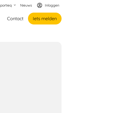
portieq
Nieuws
Inloggen
Contact
Iets melden