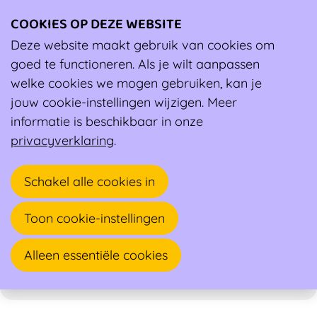
COOKIES OP DEZE WEBSITE
Ope
men
Deze website maakt gebruik van cookies om
Ambassadeur
goed te functioneren. Als je wilt aanpassen
welke cookies we mogen gebruiken, kan je
Jason Coldwell
jouw cookie-instellingen wijzigen. Meer
informatie is beschikbaar in onze
Kinesitherapeut, Sportkinesitherapeut
privacyverklaring
.
Kerkstraat 8
Schakel alle cookies in
9200 DENDERMONDE
Toon cookie-instellingen
+32 479 78 52 37
https://www.fysiotrack.be
Alleen essentiële cookies