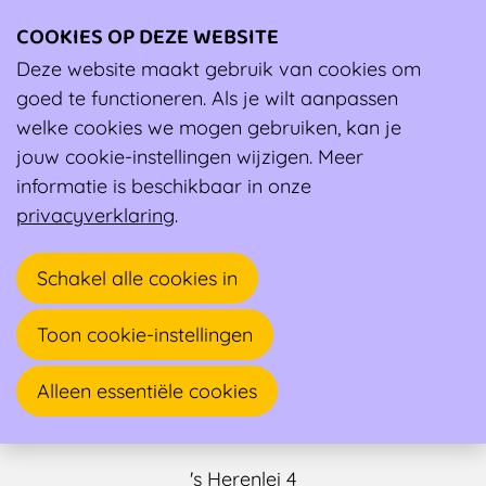
COOKIES OP DEZE WEBSITE
Ope
men
Deze website maakt gebruik van cookies om
Ambassadeur
goed te functioneren. Als je wilt aanpassen
welke cookies we mogen gebruiken, kan je
jouw cookie-instellingen wijzigen. Meer
informatie is beschikbaar in onze
privacyverklaring
.
Schakel alle cookies in
Toon cookie-instellingen
Femke Sermeus
Alleen essentiële cookies
Diëtist, Sportdiëtist
's Herenlei 4