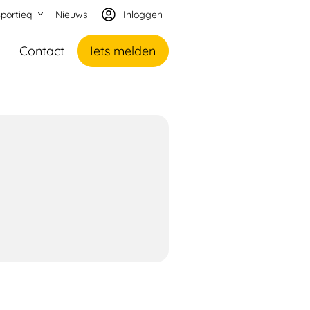
portieq
Nieuws
Inloggen
Contact
Iets melden