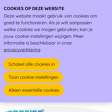
COOKIES OP DEZE WEBSITE
Ope
men
Deze website maakt gebruik van cookies om
Ambassadeur
goed te functioneren. Als je wilt aanpassen
welke cookies we mogen gebruiken, kan je
Simon Dhondt
jouw cookie-instellingen wijzigen. Meer
informatie is beschikbaar in onze
Sportkinesitherapeut
privacyverklaring
.
Grote Moerstraat 94 A
Schakel alle cookies in
8200 SINT-ANDRIES
Toon cookie-instellingen
Alleen essentiële cookies
Naar overzicht