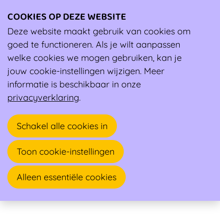
COOKIES OP DEZE WEBSITE
Ope
men
Deze website maakt gebruik van cookies om
Ambassadeur
goed te functioneren. Als je wilt aanpassen
welke cookies we mogen gebruiken, kan je
Muriel Stubbe
jouw cookie-instellingen wijzigen. Meer
informatie is beschikbaar in onze
Sportarts, Andere arts-specialist, Andere
privacyverklaring
.
Elizabetlaan 124
Schakel alle cookies in
8300 KNOKKE-HEIST
Toon cookie-instellingen
Alleen essentiële cookies
Reumatoloog - sportarts (MD PhD) Medische keuring
EKG Life style modification