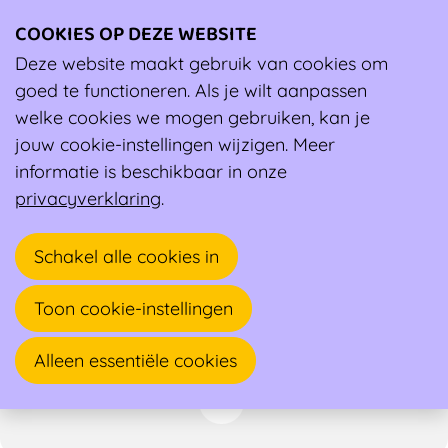
COOKIES OP DEZE WEBSITE
Ope
men
Deze website maakt gebruik van cookies om
Ambassadeur
goed te functioneren. Als je wilt aanpassen
welke cookies we mogen gebruiken, kan je
Dorien Meeusen
jouw cookie-instellingen wijzigen. Meer
informatie is beschikbaar in onze
Diëtist, Sportdiëtist
privacyverklaring
.
Achterbroeksteenweg 146
Schakel alle cookies in
2920 KALMTHOUT
Toon cookie-instellingen
+32 476 53 39 87
http://www.dorienmeeusen.be
Alleen essentiële cookies