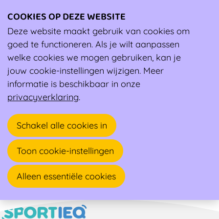
COOKIES OP DEZE WEBSITE
Ope
men
Deze website maakt gebruik van cookies om
Ambassadeur
goed te functioneren. Als je wilt aanpassen
welke cookies we mogen gebruiken, kan je
Bert Van Bogaert
jouw cookie-instellingen wijzigen. Meer
informatie is beschikbaar in onze
Huisarts, Sportarts, Trainer
privacyverklaring
.
Gierlebaan 12
Schakel alle cookies in
2275 LILLE
Toon cookie-instellingen
Alleen essentiële cookies
Naar overzicht