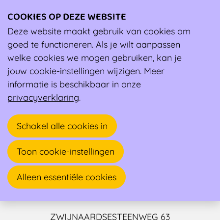
COOKIES OP DEZE WEBSITE
Ope
men
Deze website maakt gebruik van cookies om
Ambassadeur
goed te functioneren. Als je wilt aanpassen
welke cookies we mogen gebruiken, kan je
jouw cookie-instellingen wijzigen. Meer
informatie is beschikbaar in onze
privacyverklaring
.
Schakel alle cookies in
Toon cookie-instellingen
Cedric Arijs
Alleen essentiële cookies
Psycholoog, Sportpsycholoog
ZWIJNAARDSESTEENWEG 63